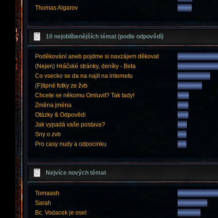
Thomas Algarov
10 nejoblíbenějších témat (podle odpovědí)
Poděkování aneb pojdme si navzájem děkovat
(Nejen) Hráčské stránky, deníky - Beta
Co vsecko se da na najit na internetu
(F)tipné fotky ze žvb
Chcete se někomu Omluvit? Tak tady!
Změna jména
Otázky & Odpovědi
Jak vypadá vaše postava?
Sny o zvb
Pro casy nudy a odpocinku
Nejvíce nových témat
Tomaash
Sarah
Bc. Vodacek je osel