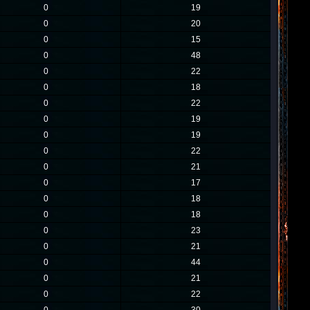
0
19
0
20
0
15
0
48
0
22
0
18
0
22
0
19
0
19
0
22
0
21
0
17
0
18
0
18
0
23
0
21
0
44
0
21
0
22