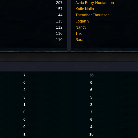
207
Azria Berry-Huotarinen
157
Katie Nolin
144
Theodhor Thorinson
115
Logan ϟ
112
Nancy
110
Trixi
110
Sarah
Nových témat
Nových příspěvků
7
36
0
0
2
6
3
5
1
2
0
3
0
6
0
4
1
10