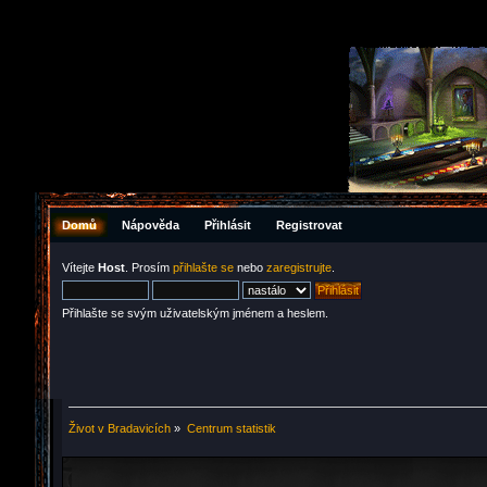
Domů
Nápověda
Přihlásit
Registrovat
Vítejte
Host
. Prosím
přihlašte se
nebo
zaregistrujte
.
Přihlašte se svým uživatelským jménem a heslem.
Život v Bradavicích
»
Centrum statistik