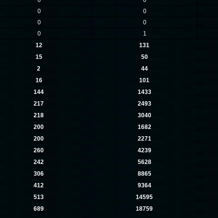
0
0
0
0
0
0
0
1
12
131
15
50
2
44
16
101
144
1433
217
2493
218
3040
200
1682
200
2271
260
4239
242
5628
306
8865
412
9364
513
14595
689
18759