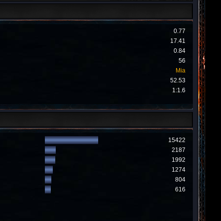
0.77
17.41
0.84
56
Mia
52.53
1:1.6
15422
2187
1992
1274
804
616