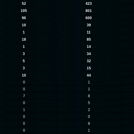
52
423
105
801
96
600
10
39
1
11
18
85
1
14
3
34
5
32
3
15
10
44
0
1
0
1
7
8
0
5
1
2
0
0
0
8
0
1