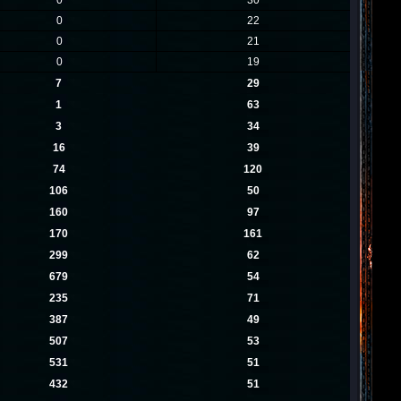
0
30
0
22
0
21
0
19
7
29
1
63
3
34
16
39
74
120
106
50
160
97
170
161
299
62
679
54
235
71
387
49
507
53
531
51
432
51