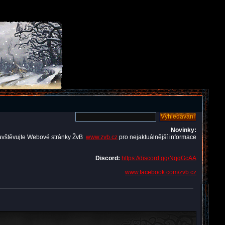
Novinky:
avštěvujte Webové stránky ŽvB
www.zvb.cz
pro nejaktuálnější informace
Discord:
https://discord.gg/NqqGcAA
www.facebook.com/zvb.cz