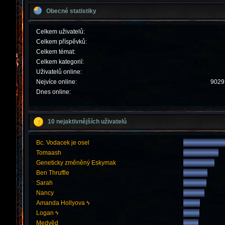
Obecné statistiky
Celkem uživatelů:
Celkem příspěvků:
Celkem témat:
Celkem kategorií:
Uživatelů online:
Nejvíce online:
9029 
Dnes online:
10 nejaktivnějších uživatelů
Bc. Vodacek je osel
Tomaash
Geneticky změněný Eskymak
Ben Thruffle
Sarah
Nancy
Amanda Hollyova ϟ
Logan ϟ
Medvěd