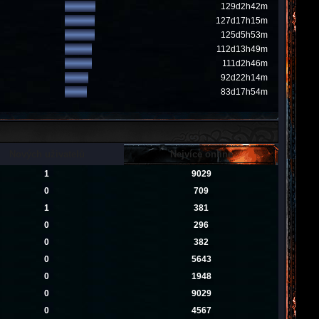
129d2h42m
127d17h15m
125d5h53m
112d13h49m
111d2h46m
92d22h14m
83d17h54m
Nových uživatelů
Nejvíce online
1
9029
0
709
1
381
0
296
0
382
0
5643
0
1948
0
9029
0
4567