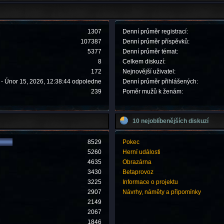
1307
Denní průměr registrací:
107387
Denní průměr příspěvků:
5377
Denní průměr témat:
8
Celkem diskuzí:
172
Nejnovější uživatel:
- Únor 15, 2026, 12:38:44 odpoledne
Denní průměr přihlášených:
239
Poměr mužů k ženám:
10 nejoblíbenějších diskuzí
8529
Pokec
5260
Herní události
4635
Obrazárna
3430
Betaprovoz
3225
Informace o projektu
2907
Návrhy, náměty a připomínky
2149
2067
1846