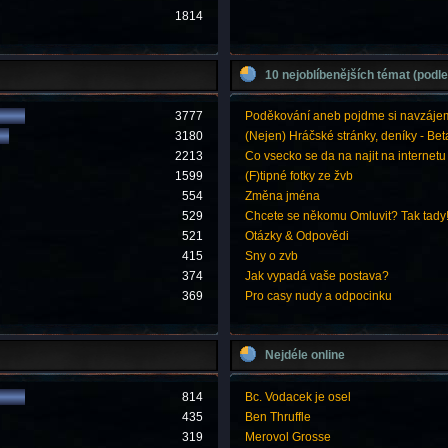
1814
10 nejoblíbenějších témat (podle
3777
Poděkování aneb pojdme si navzáje
3180
(Nejen) Hráčské stránky, deníky - Bet
2213
Co vsecko se da na najit na internetu
1599
(F)tipné fotky ze žvb
554
Změna jména
529
Chcete se někomu Omluvit? Tak tady
521
Otázky & Odpovědi
415
Sny o zvb
374
Jak vypadá vaše postava?
369
Pro casy nudy a odpocinku
Nejdéle online
814
Bc. Vodacek je osel
435
Ben Thruffle
319
Merovol Grosse