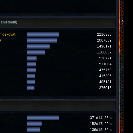
 zhlédnutí)
m děkovat
2216386
a
2067659
1496171
1166837
528721
!
511004
475750
415396
405181
376016
371d14h36m
152d17h29m
136d15h35m