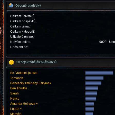
Obecné statistiky
Celkem uživatelů:
Celkem příspěvků:
Celkem témat:
Celkem kategorií:
Uživatelů online:
Nejvíce online:
9029 - Úno
Dnes online:
10 nejaktivnějších uživatelů
Bc. Vodacek je osel
Tomaash
Geneticky změněný Eskymak
Ben Thruffle
Sarah
Nancy
Amanda Hollyova ϟ
Logan ϟ
Medvěd