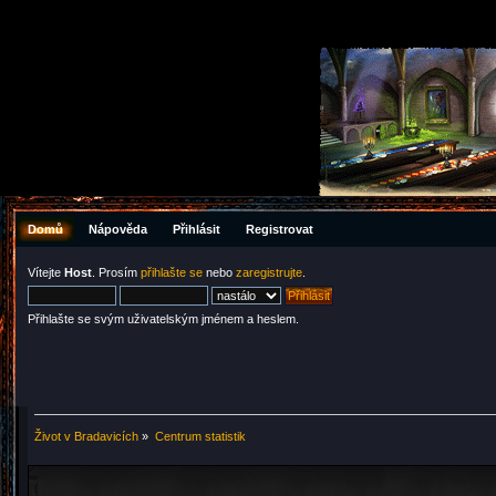
Domů
Nápověda
Přihlásit
Registrovat
Vítejte
Host
. Prosím
přihlašte se
nebo
zaregistrujte
.
Přihlašte se svým uživatelským jménem a heslem.
Život v Bradavicích
»
Centrum statistik