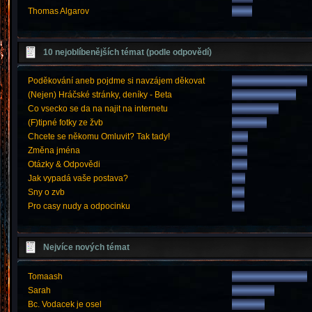
Thomas Algarov
10 nejoblíbenějších témat (podle odpovědí)
Poděkování aneb pojdme si navzájem děkovat
(Nejen) Hráčské stránky, deníky - Beta
Co vsecko se da na najit na internetu
(F)tipné fotky ze žvb
Chcete se někomu Omluvit? Tak tady!
Změna jména
Otázky & Odpovědi
Jak vypadá vaše postava?
Sny o zvb
Pro casy nudy a odpocinku
Nejvíce nových témat
Tomaash
Sarah
Bc. Vodacek je osel